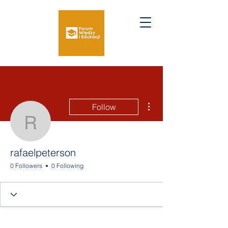
More actions
Follow
rafaelpeterson
rafaelpeterson
0 Followers
0 Following