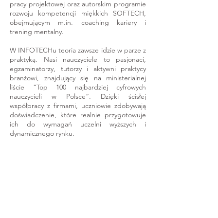
pracy projektowej oraz autorskim programie
rozwoju kompetencji miękkich SOFTECH,
obejmującym m.in. coaching kariery i
trening mentalny.
W INFOTECHu teoria zawsze idzie w parze z
praktyką. Nasi nauczyciele to pasjonaci,
egzaminatorzy, tutorzy i aktywni praktycy
branżowi, znajdujący się na ministerialnej
liście “Top 100 najbardziej cyfrowych
nauczycieli w Polsce”. Dzięki ścisłej
współpracy z firmami, uczniowie zdobywają
doświadczenie, które realnie przygotowuje
ich do wymagań uczelni wyższych i
dynamicznego rynku.
Nasze motto? “Zdrowe relacje z
technologią.” oraz “Nie uczymy pod klucz,
uczymy rozwiązywać problemy, tworzyć
innowacje i świadomie budować swoją
karierę.”
Poznaj poznańskie szkoły!