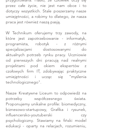
przygotowana. Hasło, że człowiek uczy się
przez całe życie, nie jest nam obce i to
dotyczy wszystkich. Stale poszerzamy nasze
umiejętności, a robimy to dlatego, że nasza
praca jest również naszą pasją.
W Technikum oferujemy trzy zawody, na
które jest zapotrzebowanie - informatyk,
programista, robotyk - z różnymi
specjalizacjami dostosowanymi do
aktualnych potrzeb rynku pracy. Uczniowie
od pierwszych dni pracują nad realnymi
projektami pod okiem ekspertów z
czołowych firm IT, zdobywając praktyczne
umiejętności i ucząc się "myślenia
technologicznego".
Nasze Kreatywne Liceum to odpowiedź na
potrzeby współczesnego świata.
Proponujemy unikalne profile: biomedyczny,
biznesowo-startupowy, Grafika i rysunek,
influencersko-youtuberski czy
psychologiczny. Stawiamy na fiński model
edukacji - oparty na relacjach, rozumieniu,