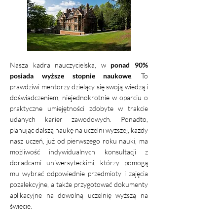
Nasza kadra nauczycielska, w
ponad 90%
posiada wyższe stopnie naukowe
. To
prawdziwi mentorzy dzielący się swoją wiedzą i
doświadczeniem, niejednokrotnie w oparciu o
praktyczne umiejętności zdobyte w trakcie
udanych karier zawodowych. Ponadto,
planując dalszą naukę na uczelni wyższej, każdy
nasz uczeń, już od pierwszego roku nauki, ma
możliwość indywidualnych konsultacji z
doradcami uniwersyteckimi, którzy pomogą
mu wybrać odpowiednie przedmioty i zajęcia
pozalekcyjne, a także przygotować dokumenty
aplikacyjne na dowolną uczelnię wyższą na
świecie.