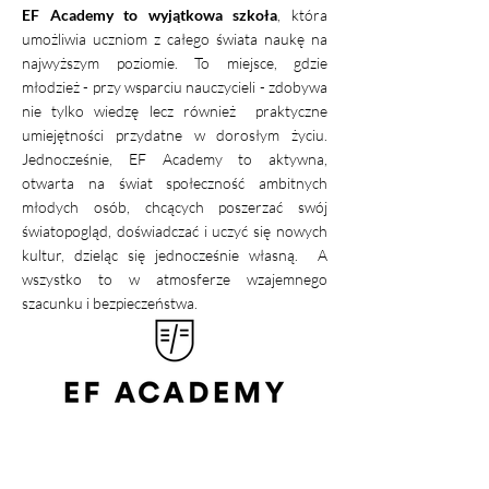
EF Academy to wyjątkowa szkoła
, która
umożliwia uczniom z całego świata naukę na
najwyższym poziomie. To miejsce, gdzie
młodzież - przy wsparciu nauczycieli - zdobywa
nie tylko wiedzę lecz również praktyczne
umiejętności przydatne w dorosłym życiu.
Jednocześnie, EF Academy to aktywna,
otwarta na świat społeczność ambitnych
młodych osób, chcących poszerzać swój
światopogląd, doświadczać i uczyć się nowych
kultur, dzieląc się jednocześnie własną.
A
wszystko to w atmosferze wzajemnego
szacunku i bezpieczeństwa.
Poznaj EF Academy!
Forum Wiedzy i Edukacji 2025: targi szkół
niepublicznych