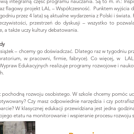
wią integralną część programu nauczania. Są to m. in.: Insp
oraz flagowy projekt LAL – Współczesność. Punktem wyjścia 
godniu przez 4 lata) są aktualne wydarzenia z Polski i świat
eczywistości, przestrzeń do dyskusji – wszystko to pozwa
e, a także uczy kultury debatowania.
dy
książek – chcemy go doświadczać. Dlatego raz w tygodniu p
oratorium, w pracowni, firmie, fabryce). Co więcej, w L
 Wypraw Edukacyjnych realizuje programy rozwojowe i naukow
h.
st pochodną rozwoju osobistego. W szkole chcemy pomóc uc
motywowany? Czy masz odpowiednie narzędzia i czy potrafis
 wsparcie? W klasycznej edukacji przewidziana jest jedna go
ego etatu na monitorowanie i wspieranie procesu rozwoju