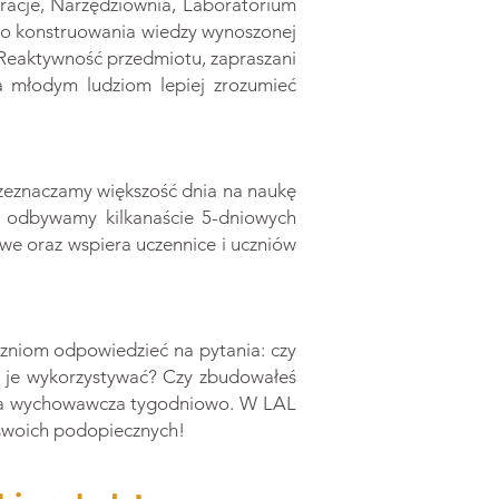
iracje, Narzędziownia, Laboratorium
do konstruowania wiedzy wynoszonej
a. Reaktywność przedmiotu, zapraszani
la młodym ludziom lepiej zrozumieć
rzeznaczamy większość dnia na naukę
AL odbywamy kilkanaście 5-dniowych
e oraz wspiera uczennice i uczniów
zniom odpowiedzieć na pytania: czy
z je wykorzystywać? Czy zbudowałeś
dzina wychowawcza tygodniowo. W LAL
 swoich podopiecznych!