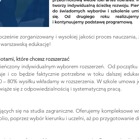
ocześnie zorganizowany i wysokiej jakości proces nauczania,
e warszawską edukację!
iotami, które chcesz rozszerzać
 zwieńczony indywidualnym wyborem rozszerzeń. Od początku 
suje i co będzie faktycznie potrzebne w toku dalszej eduk
 – 80% wysiłku wkładamy w rozszerzenia. W szkole umowa je
 wiąże się z odpowiedzialnością i systematyczną pracą.
ących się na studia zagraniczne. Oferujemy kompleksowe wsp
io, poprzez wybór kierunku i uczelni, aż po przygotowanie 