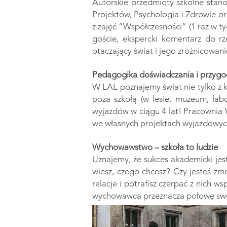
Autorskie przedmioty szkolne stano
Projektów, Psychologia i Zdrowie 
z zajęć ”Współczesności” (1 raz w ty
goście, ekspercki komentarz do rz
otaczający świat i jego zróżnicowani
Pedagogika doświadczania i przygo
W LAL poznajemy świat nie tylko z 
poza szkołą (w lesie, muzeum, lab
wyjazdów w ciągu 4 lat! Pracownia
we własnych projektach wyjazdowyc
Wychowawstwo – szkoła to ludzie
Uznajemy, że sukces akademicki je
wiesz, czego chcesz? Czy jesteś z
relacje i potrafisz czerpać z nich
wychowawca przeznacza połowę swoj