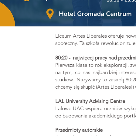
​Liceum Artes Liberales oferuje now
społeczny. Ta szkoła rewolucjonizuj
​80:20 - najwięcej pracy nad przedm
Pierwsza klasa to rok eksploracji,
na tym, co nas najbardziej intere
studiów. Nazywamy to zasadą 80:20
chcemy się skupić (Artes Liberales!)
LAL University Advising Centre
Lalowe UAC wspiera uczniów szykuj
od budowania akademickiego portfol
Przedmioty autorskie