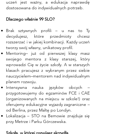
uczeń jest ważny, a edukacja naprawdę
dostosowana do indywidualnych potrzeb.
Dlaczego właśnie 99 SLO?
Brak sztywnych profili – u nas to Ty
decydujesz, które przedmioty chcesz
rozszerzać i w jakiej kombinacji. Każdy uczeń
tworzy swój własny, unikatowy profil.
Mentoring– już od pierwszej klasy masz
swojego mentora z klasy starszej, który
wprowadzi Cię w życie szkoły. A w starszych
klasach pracujesz z wybranym przez siebie
nauczycielem–mentorem nad indywidualnym
planem rozwoju.
Intensywna nauka języków obcych –
przygotowujemy do egzaminów FCE i CAE
(organizowanych na miejscu w szkole!) oraz
oferujemy edukacyjne wyjazdy zagraniczne –
od Berlina, przez Maltę po Londyn.
Lokalizacja – STO na Bemowie znajduje się
przy Metrze i Parku Górczewska.
Szkoła, w której rozwijasz skrzydła