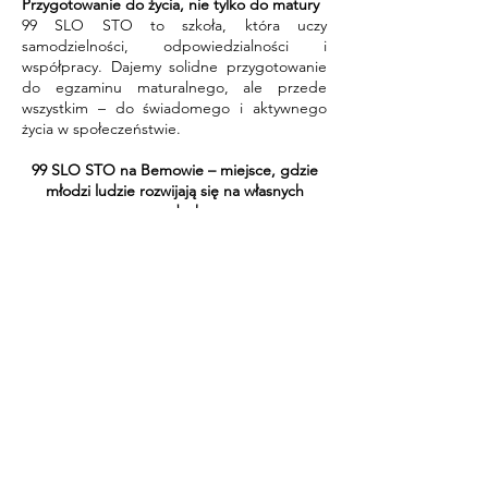
Przygotowanie do życia, nie tylko do matury
99 SLO STO to szkoła, która uczy
samodzielności, odpowiedzialności i
współpracy. Dajemy solidne przygotowanie
do egzaminu maturalnego, ale przede
wszystkim – do świadomego i aktywnego
życia w społeczeństwie.
99 SLO STO na Bemowie – miejsce, gdzie
młodzi ludzie rozwijają się na własnych
zasadach.
Tutaj naprawdę warto się uczyć i odkrywać
siebie!
ZAREJESTRUJ SIĘ
Poznaj szkoły z regionu!
Forum Wiedzy i Edukacji 2025: targi szkół
niepublicznych
25 października, Hotel Gromada Centrum
Partnerzy Forum Wiedzy i Edukacji