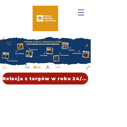
Relacja z targów w roku 24/25
O nas
W naszych działaniach kierujemy się zasadą, że
dzieci i młodzież zasługują na szkołę, która
inspiruje, rozwija i przygotowuje do życia we
współczesnym świecie oraz do wyzwań